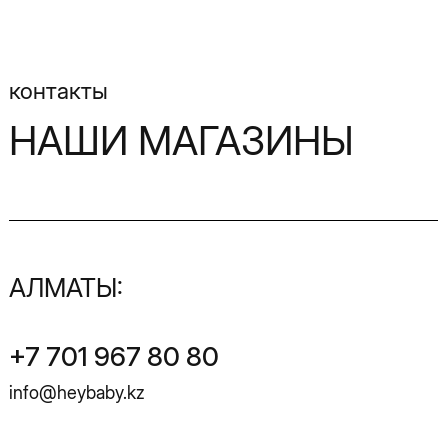
АЛМАТЫ:
+7 701 967 80 80
info@heybaby.kz
Адрес магазина:
ул. Розыбакиева, 247a, ТРЦ
«Mega-1», 1-й этаж
с 10:00 до 22:00 ч.
АСТАНА:
+7 701 967 90 80