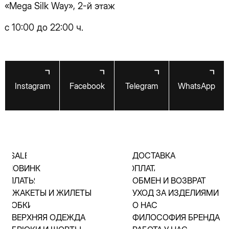
ЮБКИ
О НАС
ВЕРХНЯЯ ОДЕЖДА
ФИЛОСОФИЯ БРЕНДА
БРЮКИ И ШОРТЫ
РАБОТА У НАС
БЛУЗКИ И ТОПЫ
ЧАСТЫЕ ВОПРОСЫ
АКСЕССУАРЫ
КОНТАКТЫ
ТРИКОТАЖ
© 2025 «Hey Baby»
Публичная оферта
Политика конфиденциальности
Разработка сайта
Vladimir Kovalchuk