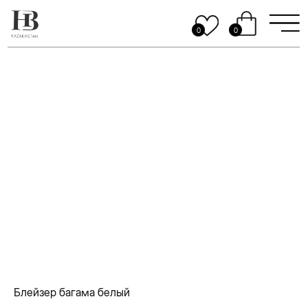
0
0
Блейзер багама белый