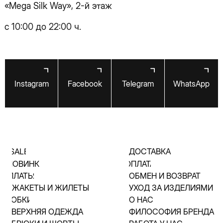
ЮБКИ
О НАС
ВЕРХНЯЯ ОДЕЖДА
ФИЛОСОФИЯ БРЕНДА
БРЮКИ И ШОРТЫ
РАБОТА У НАС
БЛУЗКИ И ТОПЫ
ЧАСТЫЕ ВОПРОСЫ
АКСЕССУАРЫ
КОНТАКТЫ
ТРИКОТАЖ
© 2025 «Hey Baby»
Публичная оферта
Политика конфиденциальности
Разработка сайта
Vladimir Kovalchuk