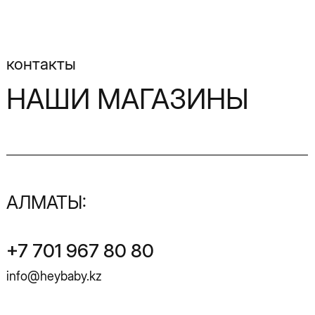
АЛМАТЫ:
+7 701 967 80 80
info@heybaby.kz
Адрес магазина:
ул. Розыбакиева, 247a, ТРЦ
«Mega-1», 1-й этаж
с 10:00 до 22:00 ч.
АСТАНА:
+7 701 967 90 80